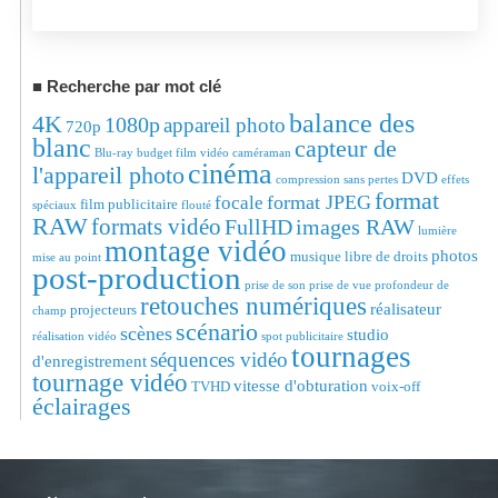
Recherche par mot clé
balance des
4K
1080p
appareil photo
720p
blanc
capteur de
Blu-ray
budget film vidéo
caméraman
cinéma
l'appareil photo
DVD
compression sans pertes
effets
format
format JPEG
focale
film publicitaire
spéciaux
flouté
RAW
formats vidéo
FullHD
images RAW
lumière
montage vidéo
photos
musique libre de droits
mise au point
post-production
prise de son
prise de vue
profondeur de
retouches numériques
réalisateur
projecteurs
champ
scénario
scènes
studio
réalisation vidéo
spot publicitaire
tournages
séquences vidéo
d'enregistrement
tournage vidéo
vitesse d'obturation
TVHD
voix-off
éclairages