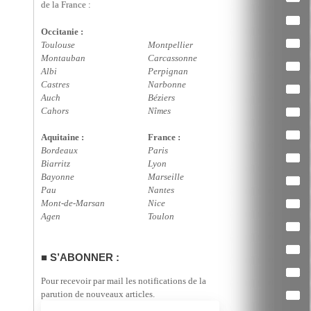
de la France :
Occitanie :
Toulouse
Montpellier
Montauban
Carcassonne
Albi
Perpignan
Castres
Narbonne
Auch
Béziers
Cahors
Nîmes
Aquitaine :
France :
Bordeaux
Paris
Biarritz
Lyon
Bayonne
Marseille
Pau
Nantes
Mont-de-Marsan
Nice
Agen
Toulon
S’ABONNER :
Pour recevoir par mail les notifications de la
parution de nouveaux articles.