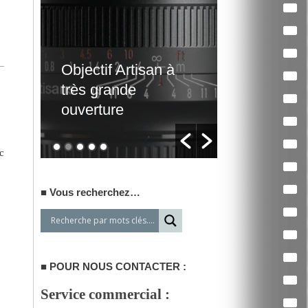
Traitement de
Un film d’
vidéos par lots
qui interpe
c
Vous recherchez…
POUR NOUS CONTACTER :
Service commercial :