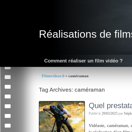
Skip
to
content
Réalisations de film
Comment réaliser un film vidéo ?
Filmsvideos.fr
»
caméraman
Tag Archives:
caméraman
Quel prestata
Publié le
29/03/2025
par
Stép
Vidéaste, caméraman, c
la réalisation d’un film