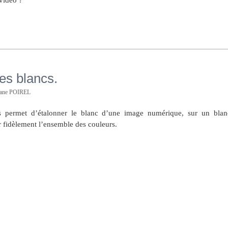
Prérégler la balance
Objectif Artisan à
des blancs ?
très grande
es blancs.
ouverture
hane POIREL
s permet d’étalonner le blanc d’une image numérique, sur un blan
uer fidèlement l’ensemble des couleurs.