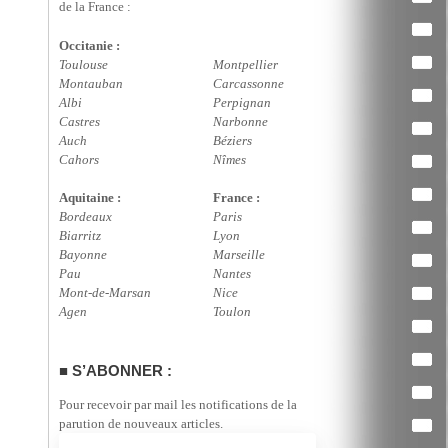
de la France :
Occitanie :
Toulouse
Montpellier
Montauban
Carcassonne
Albi
Perpignan
Castres
Narbonne
Auch
Béziers
Cahors
Nîmes
Aquitaine :
France :
Bordeaux
Paris
Biarritz
Lyon
Bayonne
Marseille
Pau
Nantes
Mont-de-Marsan
Nice
Agen
Toulon
S’ABONNER :
Pour recevoir par mail les notifications de la
parution de nouveaux articles.