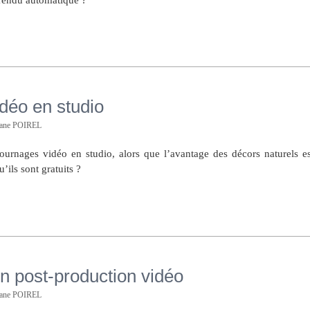
Prérégler la balance
Objectif Artisan à
des blancs ?
très grande
déo en studio
ouverture
hane POIREL
tournages vidéo en studio, alors que l’avantage des décors naturels es
u’ils sont gratuits ?
en post-production vidéo
hane POIREL