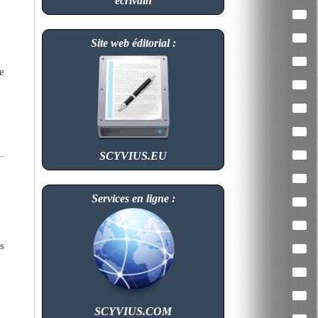
écrivain
Site web éditorial :
e
SCYVIUS.EU
Services en ligne :
s
SCYVIUS.COM