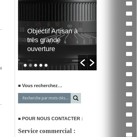
Traitement de
Un film d’
vidéos par lots
qui interpe
t
Vous recherchez…
POUR NOUS CONTACTER :
Service commercial :