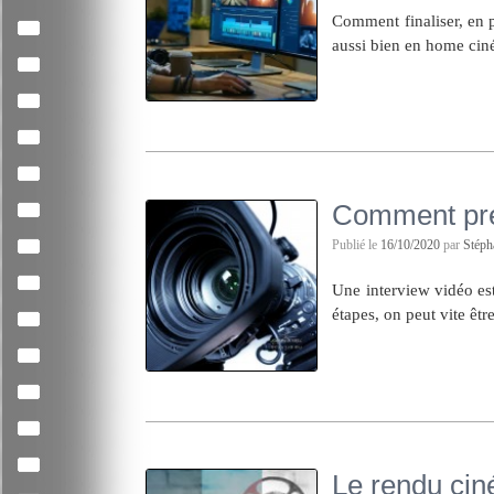
Comment finaliser, en p
aussi bien en home cin
Comment prép
Publié le
16/10/2020
par
Stép
Une interview vidéo est
étapes, on peut vite êtr
Le rendu ci