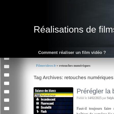
Skip
to
content
Réalisations de film
Comment réaliser un film vidéo ?
Filmsvideos.fr
»
retouches numériques
Tag Archives:
retouches numériques
Prérégler la
Publié le
14/02/2025
par
Stép
Faut-il toujours fair
boîtiers de caméras l’a