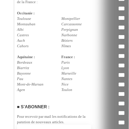
de la France :
Occitanie :
Toulouse
Montpellier
Montauban
Carcassonne
Albi
Perpignan
Castres
Narbonne
Auch
Béziers
Cahors
Nîmes
Aquitaine :
France :
Bordeaux
Paris
Biarritz
Lyon
Bayonne
Marseille
Pau
Nantes
Mont-de-Marsan
Nice
Agen
Toulon
S’ABONNER :
Pour recevoir par mail les notifications de la
parution de nouveaux articles.