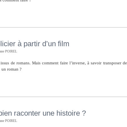
Prérégler la balance
Objectif Artisan à
des blancs ?
très grande
cier à partir d’un film
ouverture
hane POIREL
 issus de romans. Mais comment faire l’inverse, à savoir transposer de
s un roman ?
ien raconter une histoire ?
hane POIREL