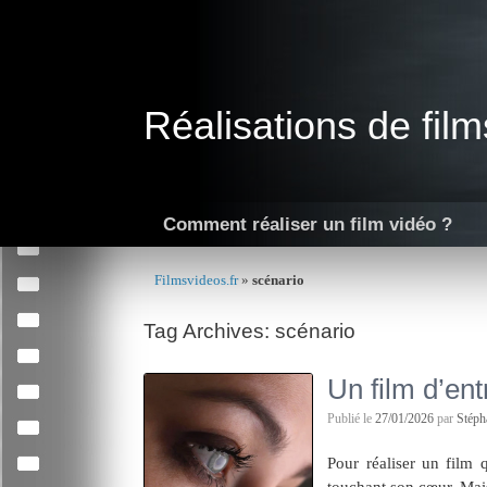
Skip
to
content
Réalisations de film
Comment réaliser un film vidéo ?
Filmsvideos.fr
»
scénario
Tag Archives:
scénario
Un film d’ent
Publié le
27/01/2026
par
Stép
Pour réaliser un film 
touchant son cœur. Mai