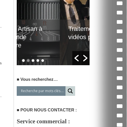
Traitement de
Un film d’
vidéos par lots
qui interpe
s
Vous recherchez…
POUR NOUS CONTACTER :
Service commercial :