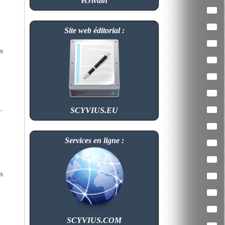
écrivain
Site web éditorial :
s
SCYVIUS.EU
Services en ligne :
m
SCYVIUS.COM