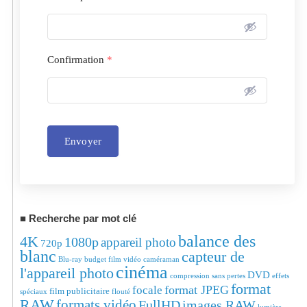
Confirmation
*
Envoyer
Alternative:
Recherche par mot clé
balance des
4K
1080p
appareil photo
720p
blanc
capteur de
Blu-ray
budget film vidéo
caméraman
cinéma
l'appareil photo
DVD
compression sans pertes
effets
format
format JPEG
focale
film publicitaire
spéciaux
flouté
RAW
formats vidéo
FullHD
images RAW