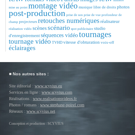
lumière
montage vidéo
photos
musique libre de droits
mise au point
post-production
prise de son
prise de vue
profondeur de
retouches numériques
réalisateur
projecteurs
champ
scénario
scènes
studio
réalisation vidéo
spot publicitaire
tournages
séquences vidéo
d'enregistrement
tournage vidéo
vitesse d'obturation
TVHD
voix-off
éclairages
Nos autres sites :
Site éditorial :
www.scyvius.eu
Services en ligne :
www.scyvius.com
Réalisations :
www.realisationsvideos.fr
Photos / romans :
www.stephane-poirel.com
Réseaux :
www.scyvius.net
Conception et production : SCYVIUS