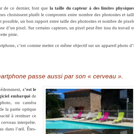
eur de ce dernier, font que
la taille du capteur à des limites physique
es choisissent plutôt le compromis entre nombre des photosites et taill
t possible, un bon rapport entre taille des photosites et nombre de pixels
ine d’un pixel. Sur certains capteurs, un pixel peut être issu du travail e
ette piste.
rtphone, c’est comme mettre ce même objectif sur un appareil photo d’i
martphone passe aussi par son « cerveau ».
récédemment,
c’est le
ogiciel embarqué
de
l photo, ou caméra
de la partie optique
acité à restituer ce
 cerveau interprète.
s dans l’œil. Êtes-