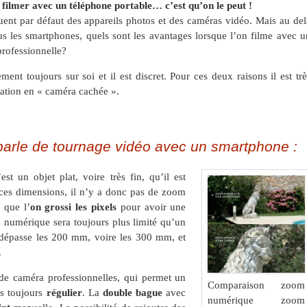
de filmer avec un téléphone portable… c’est qu’on le peut !
uent par défaut des appareils photos et des caméras vidéo. Mais au del
ous les smartphones, quels sont les avantages lorsque l’on filme avec u
professionnelle?
ent toujours sur soi et il est discret. Pour ces deux raisons il est trè
tation en « caméra cachée ».
parle de tournage vidéo avec un smartphone :
st un objet plat, voire très fin, qu’il est
t ces dimensions, il n’y a donc pas de zoom
 que l’
on grossi les pixels
pour avoir une
 numérique sera toujours plus limité qu’un
 dépasse les 200 mm, voire les 300 mm, et
.
 de caméra professionnelles, qui permet un
Comparaison zoom
is toujours
régulier
. La
double bague
avec
numérique zoom