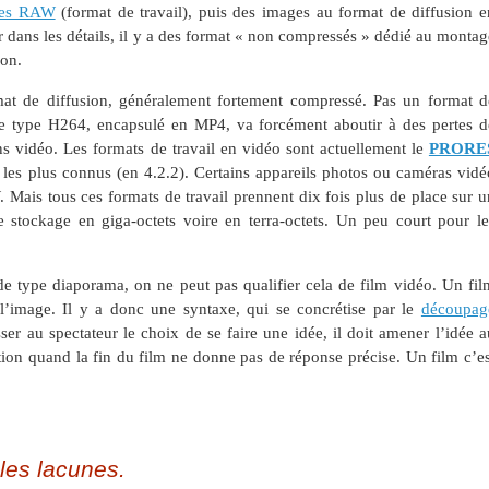
ges RAW
(format de travail), puis des images au format de diffusion e
r dans les détails, il y a des format « non compressés » dédié au montag
ion.
mat de diffusion, généralement fortement compressé. Pas un format d
e type H264, encapsulé en MP4, va forcément aboutir à des pertes d
ns vidéo. Les formats de travail en vidéo sont actuellement le
PRORE
es plus connus (en 4.2.2). Certains appareils photos ou caméras vidé
 Mais tous ces formats de travail prennent dix fois plus de place sur u
stockage en giga-octets voire en terra-octets. Un peu court pour le
 de type diaporama, on ne peut pas qualifier cela de film vidéo. Un fil
 l’image. Il y a donc une syntaxe, qui se concrétise par le
découpag
sser au spectateur le choix de se faire une idée, il doit amener l’idée a
ration quand la fin du film ne donne pas de réponse précise. Un film c’es
les lacunes.