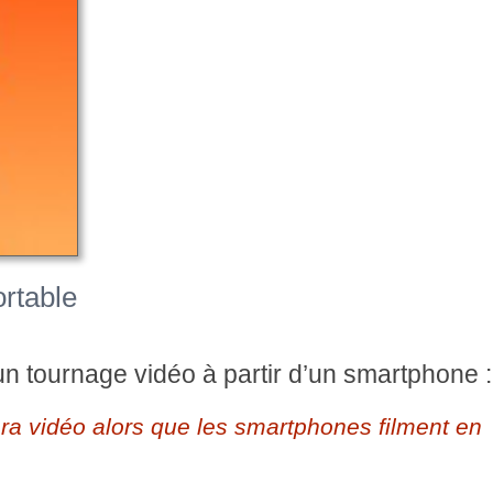
Prérégler la balance
Objectif Artisan à
des blancs ?
très grande
ouverture
rtable
n tournage vidéo à partir d’un smartphone :
ra vidéo alors que les smartphones filment en