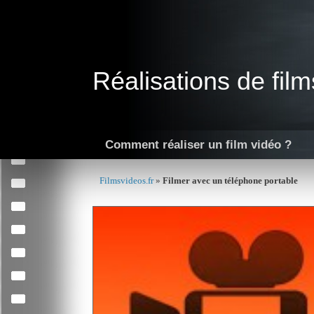
Skip
to
content
Réalisations de film
Comment réaliser un film vidéo ?
Filmsvideos.fr
»
Filmer avec un téléphone portable