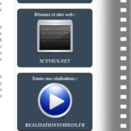
n
e
Réseaux et sites web :
e
e
S
o
n
s
SCYVIUS.NET
m
Toutes nos réalisations :
e
u
t
REALISATIONSVIDEOS.FR