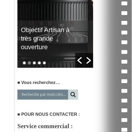
Traitement de
Un film d’
vidéos par lots
qui interpe
Vous recherchez…
POUR NOUS CONTACTER :
Service commercial :