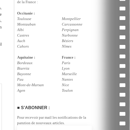
de la France :
s
.
Occitanie :
e
Toulouse
Montpellier
.
Montauban
Carcassonne
n
Albi
Perpignan
Castres
Narbonne
Auch
Béziers
l
Cahors
Nîmes
Aquitaine :
France :
Bordeaux
Paris
Biarritz
Lyon
Bayonne
Marseille
Pau
Nantes
Mont-de-Marsan
Nice
Agen
Toulon
S’ABONNER :
Pour recevoir par mail les notifications de la
parution de nouveaux articles.