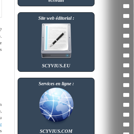
écrivain
Site web éditorial :
?
.
e
s
SCYVIUS.EU
Services en ligne :
n
e
,
u
r
s
SCYVIUS.COM