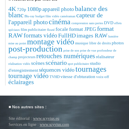
balance des
4K
1080p
appareil photo
720p
blanc
capteur de
Blu-ray
budget film vidéo
caméraman
cinéma
l'appareil photo
DVD
compression sans pertes
effets
format
format JPEG
focale
film publicitaire
spéciaux
flouté
RAW
formats vidéo
FullHD
images RAW
lumière
montage vidéo
photos
musique libre de droits
mise au point
post-production
prise de son
prise de vue
profondeur de
retouches numériques
réalisateur
projecteurs
champ
scénario
scènes
studio
réalisation vidéo
spot publicitaire
tournages
séquences vidéo
d'enregistrement
tournage vidéo
vitesse d'obturation
TVHD
voix-off
éclairages
Nos autres sites :
Site éditorial :
www.scyvius.eu
Services en ligne :
www.scyvius.com