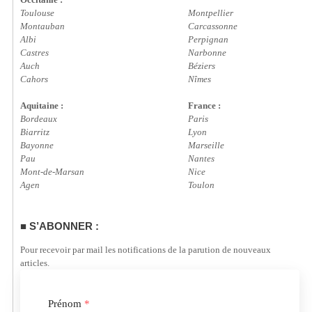
Toulouse
Montpellier
Montauban
Carcassonne
Albi
Perpignan
Castres
Narbonne
Auch
Béziers
Cahors
Nîmes
Aquitaine :
France :
Bordeaux
Paris
Biarritz
Lyon
Bayonne
Marseille
Pau
Nantes
Mont-de-Marsan
Nice
Agen
Toulon
S’ABONNER :
Pour recevoir par mail les notifications de la parution de nouveaux
articles.
Prénom
*