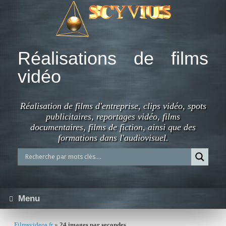
Skip
to
content
Réalisations de films
vidéo
Réalisation de films d'entreprise, clips vidéo, spots
publicitaires, reportages vidéo, films
documentaires, films de fiction, ainsi que des
formations dans l'audiovisuel.
Menu
Filmsvideos.fr
»
24 images par secondes