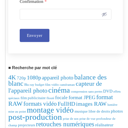
Confirmation
*
Envoyer
Alternative:
Recherche par mot clé
balance des
4K
1080p
appareil photo
720p
blanc
capteur de
Blu-ray
budget film vidéo
caméraman
cinéma
l'appareil photo
DVD
compression sans pertes
effets
format
format JPEG
focale
film publicitaire
spéciaux
flouté
RAW
formats vidéo
FullHD
images RAW
lumière
montage vidéo
photos
musique libre de droits
mise au point
post-production
prise de son
prise de vue
profondeur de
retouches numériques
réalisateur
projecteurs
champ