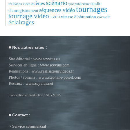
scénario
scènes
studio
réalisation vidéo
spot publicitaire
tournages
séquences vidéo
d'enregistrement
tournage vidéo
vitesse d'obturation
TVHD
voix-off
éclairages
Nos autres sites :
Site éditorial :
www.scyvius.eu
Services en ligne :
www.scyvius.com
Réalisations :
www.realisationsvideos.fr
Photos / romans :
www.stephane-poirel.com
Réseaux :
www.scyvius.net
Conception et production : SCYVIUS
Contact :
> Service commercial :