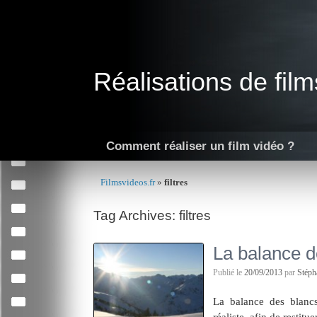
Skip
to
content
Réalisations de film
Comment réaliser un film vidéo ?
Filmsvideos.fr
»
filtres
Tag Archives:
filtres
La balance d
Publié le
20/09/2013
par
Stép
La balance des blanc
réaliste, afin de restit