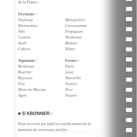
de la France :
Occitanie :
Toulouse
Montpellier
Montauban
Carcassonne
Albi
Perpignan
Castres
Narbonne
Auch
Béziers
Cahors
Nîmes
Aquitaine :
France :
Bordeaux
Paris
Biarritz
Lyon
Bayonne
Marseille
Pau
Nantes
Mont-de-Marsan
Nice
Agen
Toulon
S’ABONNER :
Pour recevoir par mail les notifications de la
parution de nouveaux articles.