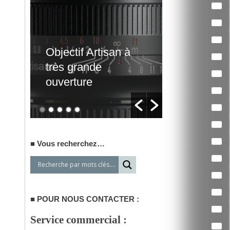
Traitement de
Un film d’
vidéos par lots
qui interpe
Vous recherchez…
POUR NOUS CONTACTER :
Service commercial :