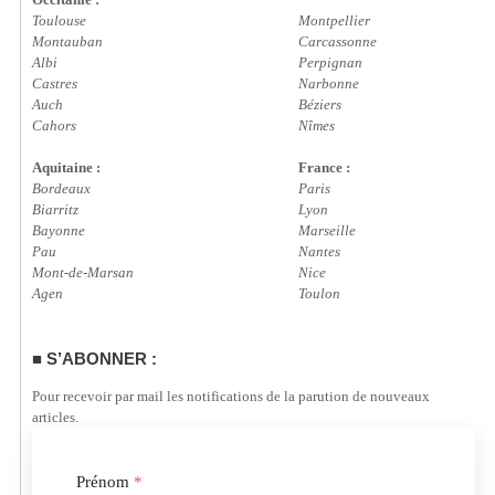
Toulouse
Montpellier
Montauban
Carcassonne
Albi
Perpignan
Castres
Narbonne
Auch
Béziers
Cahors
Nîmes
Aquitaine :
France :
Bordeaux
Paris
Biarritz
Lyon
Bayonne
Marseille
Pau
Nantes
Mont-de-Marsan
Nice
Agen
Toulon
S’ABONNER :
Pour recevoir par mail les notifications de la parution de nouveaux
articles.
Prénom
*