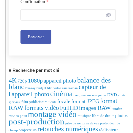
Confirmation
*
Envoyer
Alternative:
Recherche par mot clé
balance des
4K
1080p
appareil photo
720p
blanc
capteur de
Blu-ray
budget film vidéo
caméraman
cinéma
l'appareil photo
DVD
compression sans pertes
effets
format
format JPEG
focale
film publicitaire
spéciaux
flouté
RAW
formats vidéo
FullHD
images RAW
lumière
montage vidéo
photos
musique libre de droits
mise au point
post-production
prise de son
prise de vue
profondeur de
retouches numériques
réalisateur
projecteurs
champ