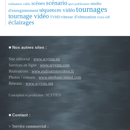
scénario
scènes
studio
réalisation vidéo
spot publicitaire
tournages
séquences vidéo
d'enregistrement
tournage vidéo
vitesse d'obturation
TVHD
voix-off
éclairages
Nos autres sites :
Site éditorial :
www.scyvius.eu
Services en ligne :
www.scyvius.com
Réalisations :
www.realisationsvideos.fr
Photos / romans :
www.stephane-poirel.com
Réseaux :
www.scyvius.net
Conception et production : SCYVIUS
Contact :
> Service commercial :