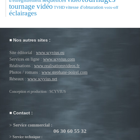
d'enregistrement
tournage vidéo
vitesse d'obturation
TVHD
voix-off
éclairages
Nos autres sites :
Site éditorial :
www.scyvius.eu
Services en ligne :
www.scyvius.com
Réalisations :
www.realisationsvideos.fr
Photos / romans :
www.stephane-poirel.com
Réseaux :
www.scyvius.net
Conception et production : SCYVIUS
Contact :
> Service commercial :
06 30 60 55 32
> Service technique :