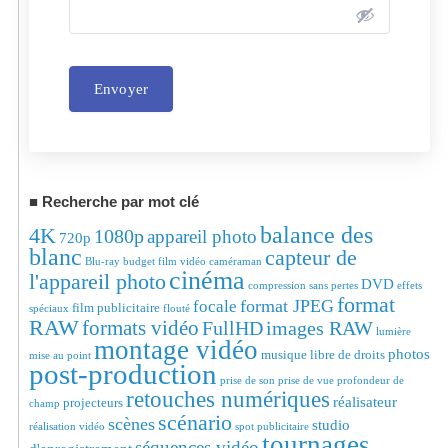
Envoyer
Alternative:
Recherche par mot clé
balance des
4K
1080p
appareil photo
720p
blanc
capteur de
Blu-ray
budget film vidéo
caméraman
cinéma
l'appareil photo
DVD
compression sans pertes
effets
format
format JPEG
focale
film publicitaire
spéciaux
flouté
RAW
formats vidéo
FullHD
images RAW
lumière
montage vidéo
photos
musique libre de droits
mise au point
post-production
prise de son
prise de vue
profondeur de
retouches numériques
réalisateur
projecteurs
champ
scénario
scènes
studio
réalisation vidéo
spot publicitaire
tournages
séquences vidéo