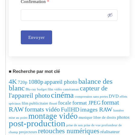
Confirmation
*
Envoyer
Alternative:
Recherche par mot clé
balance des
4K
1080p
appareil photo
720p
blanc
capteur de
Blu-ray
budget film vidéo
caméraman
cinéma
l'appareil photo
DVD
compression sans pertes
effets
format
format JPEG
focale
film publicitaire
spéciaux
flouté
RAW
formats vidéo
FullHD
images RAW
lumière
montage vidéo
photos
musique libre de droits
mise au point
post-production
prise de son
prise de vue
profondeur de
retouches numériques
réalisateur
projecteurs
champ