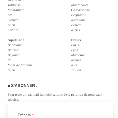
Toulouse
Montpellier
Montauban
Carcassonne
Albi
Perpignan
Castres
Narbonne
Auch
Béziers
Cahors
Nîmes
Aquitaine :
France :
Bordeaux
Paris
Biarritz
Lyon
Bayonne
Marseille
Pau
Nantes
Mont-de-Marsan
Nice
Agen
Toulon
S’ABONNER :
Pour recevoir par mail les notifications de la parution de nouveaux
articles.
Prénom
*