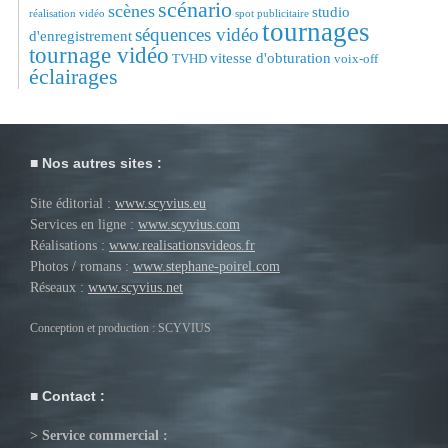
scénario
scènes
studio
réalisation vidéo
spot publicitaire
tournages
séquences vidéo
d'enregistrement
tournage vidéo
vitesse d'obturation
TVHD
voix-off
éclairages
Nos autres sites :
Site éditorial :
www.scyvius.eu
Services en ligne :
www.scyvius.com
Réalisations :
www.realisationsvideos.fr
Photos / romans :
www.stephane-poirel.com
Réseaux :
www.scyvius.net
Conception et production : SCYVIUS
Contact :
> Service commercial :