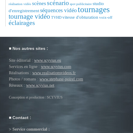
scénario
scènes
studio
réalisation vidéo
spot publicitaire
tournages
séquences vidéo
d'enregistrement
tournage vidéo
vitesse d'obturation
TVHD
voix-off
éclairages
Nos autres sites :
Site éditorial :
www.scyvius.eu
Services en ligne :
www.scyvius.com
Réalisations :
www.realisationsvideos.fr
Photos / romans :
www.stephane-poirel.com
Réseaux :
www.scyvius.net
Conception et production : SCYVIUS
Contact :
> Service commercial :