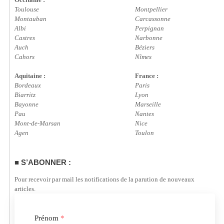
Toulouse
Montpellier
Montauban
Carcassonne
Albi
Perpignan
Castres
Narbonne
Auch
Béziers
Cahors
Nîmes
Aquitaine :
France :
Bordeaux
Paris
Biarritz
Lyon
Bayonne
Marseille
Pau
Nantes
Mont-de-Marsan
Nice
Agen
Toulon
S’ABONNER :
Pour recevoir par mail les notifications de la parution de nouveaux
articles.
Prénom
*