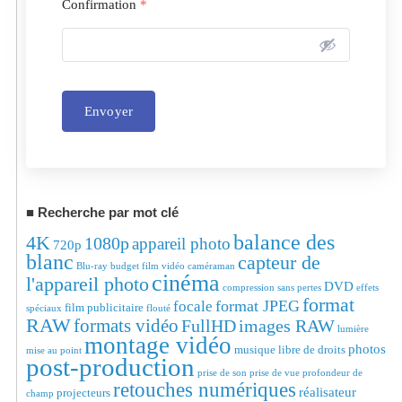
Confirmation
*
Envoyer
Alternative:
Recherche par mot clé
balance des
4K
1080p
appareil photo
720p
blanc
capteur de
Blu-ray
budget film vidéo
caméraman
cinéma
l'appareil photo
DVD
compression sans pertes
effets
format
format JPEG
focale
film publicitaire
spéciaux
flouté
RAW
formats vidéo
FullHD
images RAW
lumière
montage vidéo
photos
musique libre de droits
mise au point
post-production
prise de son
prise de vue
profondeur de
retouches numériques
réalisateur
projecteurs
champ