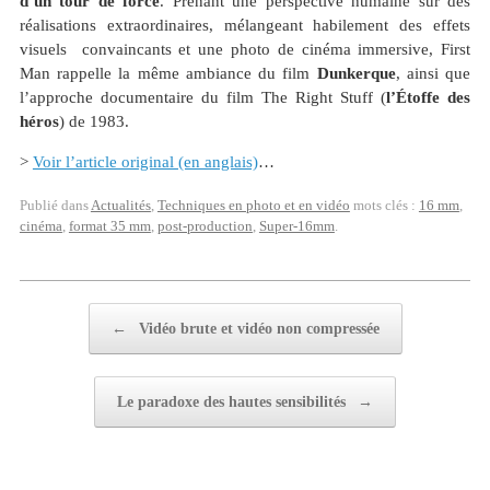
d’un tour de force
. Prenant une perspective humaine sur des
réalisations extraordinaires, mélangeant habilement des effets
visuels convaincants et une
photo de cinéma immersive
, First
Man rappelle la même ambiance du film
Dunkerque
, ainsi que
l’approche documentaire du film The Right Stuff (
l’Étoffe des
héros
) de 1983.
>
Voir l’article original (en anglais)
…
Publié dans
Actualités
,
Techniques en photo et en vidéo
mots clés :
16 mm
,
cinéma
,
format 35 mm
,
post-production
,
Super-16mm
.
Post navigation
←
Vidéo brute et vidéo non compressée
Le paradoxe des hautes sensibilités
→