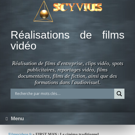
Skip
to
content
Réalisations de films
vidéo
Réalisation de films d'entreprise, clips vidéo, spots
publicitaires, reportages vidéo, films
documentaires, films de fiction, ainsi que des
formations dans l'audiovisuel.
Menu
Filmsvideos.fr
»
FIRST MAN : Le cinéma traditionnel.