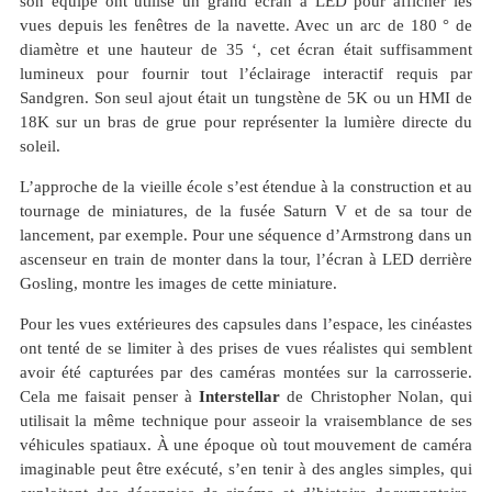
son équipe ont utilisé un grand écran à LED pour afficher les
vues depuis les fenêtres de la navette. Avec un arc de 180 ° de
diamètre et une hauteur de 35 ‘, cet écran était suffisamment
lumineux pour fournir tout l’éclairage interactif requis par
Sandgren. Son seul ajout était un tungstène de 5K ou un HMI de
18K sur un bras de grue pour représenter la lumière directe du
soleil.
L’approche de la vieille école s’est étendue à la construction et au
tournage de miniatures, de la fusée Saturn V et de sa tour de
lancement, par exemple. Pour une séquence d’Armstrong dans un
ascenseur en train de monter dans la tour, l’écran à LED derrière
Gosling, montre les images de cette miniature.
Pour les vues extérieures des capsules dans l’espace, les cinéastes
ont tenté de se limiter à des prises de vues réalistes qui semblent
avoir été capturées par des caméras montées sur la carrosserie.
Cela me faisait penser à
Interstellar
de Christopher Nolan, qui
utilisait la même technique pour asseoir la vraisemblance de ses
véhicules spatiaux. À une époque où tout mouvement de caméra
imaginable peut être exécuté, s’en tenir à des angles simples, qui