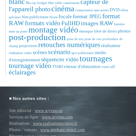
blanc
capteur de
Blu-ray
budget film vidéo
caméraman
cinéma
l'appareil photo
DVD
compression sans pertes
effets
format
format JPEG
focale
film publicitaire
spéciaux
flouté
RAW
formats vidéo
FullHD
images RAW
lumière
montage vidéo
photos
musique libre de droits
mise au point
post-production
prise de son
prise de vue
profondeur de
retouches numériques
réalisateur
projecteurs
champ
scénario
scènes
studio
réalisation vidéo
spot publicitaire
tournages
séquences vidéo
d'enregistrement
tournage vidéo
vitesse d'obturation
TVHD
voix-off
éclairages
Nos autres sites :
Site éditorial :
www.scyvius.eu
Services en ligne :
www.scyvius.com
Réalisations :
www.realisationsvideos.fr
Photos / romans :
www.stephane-poirel.com