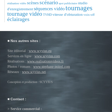
scénario
scènes
studio
réalisation vidéo
spot publicitaire
tournages
séquences vidéo
d'enregistrement
tournage vidéo
vitesse d'obturation
TVHD
voix-off
éclairages
Nos autres sites :
Site éditorial :
www.scyvius.eu
Services en ligne :
www.scyvius.com
Réalisations :
www.realisationsvideos.fr
Photos / romans :
www.stephane-poirel.com
Réseaux :
www.scyvius.net
Conception et production : SCYVIUS
Contact :
> Service commercial :