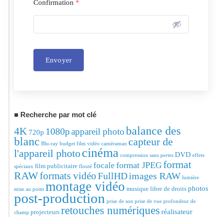
Confirmation
*
Envoyer
Alternative:
Recherche par mot clé
balance des
4K
1080p
appareil photo
720p
blanc
capteur de
Blu-ray
budget film vidéo
caméraman
cinéma
l'appareil photo
DVD
compression sans pertes
effets
format
format JPEG
focale
film publicitaire
spéciaux
flouté
RAW
formats vidéo
FullHD
images RAW
lumière
montage vidéo
photos
musique libre de droits
mise au point
post-production
prise de son
prise de vue
profondeur de
retouches numériques
réalisateur
projecteurs
champ