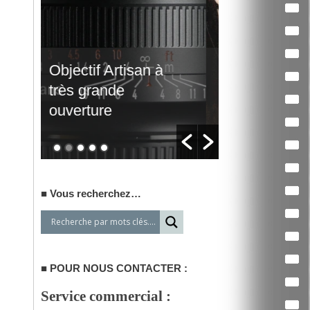
Traitement de
Un film d’
vidéos par lots
qui interpe
Vous recherchez…
POUR NOUS CONTACTER :
Service commercial :