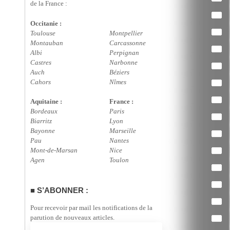
de la France :
Occitanie :
Toulouse
Montpellier
Montauban
Carcassonne
Albi
Perpignan
Castres
Narbonne
Auch
Béziers
Cahors
Nîmes
Aquitaine :
France :
Bordeaux
Paris
Biarritz
Lyon
Bayonne
Marseille
Pau
Nantes
Mont-de-Marsan
Nice
Agen
Toulon
S’ABONNER :
Pour recevoir par mail les notifications de la
parution de nouveaux articles.