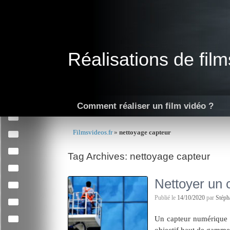
Skip
to
content
Réalisations de film
Comment réaliser un film vidéo ?
Filmsvideos.fr
»
nettoyage capteur
Tag Archives:
nettoyage capteur
Nettoyer un 
Publié le
14/10/2020
par
Stép
Un capteur numérique 
objectif haut de gamme.