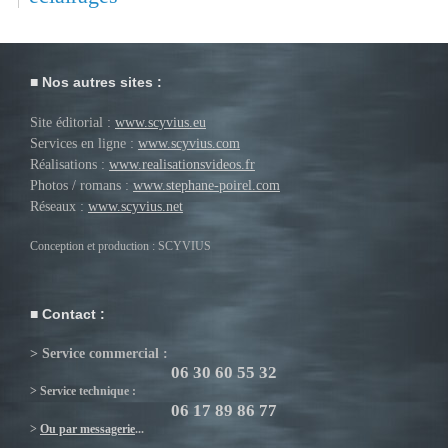
Nos autres sites :
Site éditorial :
www.scyvius.eu
Services en ligne :
www.scyvius.com
Réalisations :
www.realisationsvideos.fr
Photos / romans :
www.stephane-poirel.com
Réseaux :
www.scyvius.net
Conception et production : SCYVIUS
Contact :
> Service commercial :
06 30 60 55 32
> Service technique :
06 17 89 86 77
>
Ou par messagerie
...