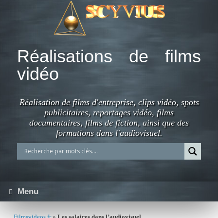
Skip
to
content
Réalisations de films
vidéo
Réalisation de films d'entreprise, clips vidéo, spots
publicitaires, reportages vidéo, films
documentaires, films de fiction, ainsi que des
formations dans l'audiovisuel.
Menu
Filmsvideos.fr
»
Les salaires dans l’audiovisuel