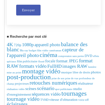
Envoyer
Alternative:
Recherche par mot clé
balance des
4K
1080p
appareil photo
720p
blanc
capteur de
Blu-ray
budget film vidéo
caméraman
cinéma
l'appareil photo
DVD
compression sans pertes
effets
format
format JPEG
focale
film publicitaire
spéciaux
flouté
RAW
formats vidéo
FullHD
images RAW
lumière
montage vidéo
photos
musique libre de droits
mise au point
post-production
prise de son
prise de vue
profondeur de
retouches numériques
réalisateur
projecteurs
champ
scénario
scènes
studio
réalisation vidéo
spot publicitaire
tournages
séquences vidéo
d'enregistrement
tournage vidéo
vitesse d'obturation
TVHD
voix-off
éclairages