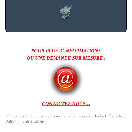
POUR PLUS D’INFORMATIONS
OU UNE DEMANDE SUR MESURE :
CONTACTEZ-NOUS…
Publié dans
Techniques en photo et en vidéo
mots clés :
budget film vidéo
,
réalisateur vidéo
,
salaires
.